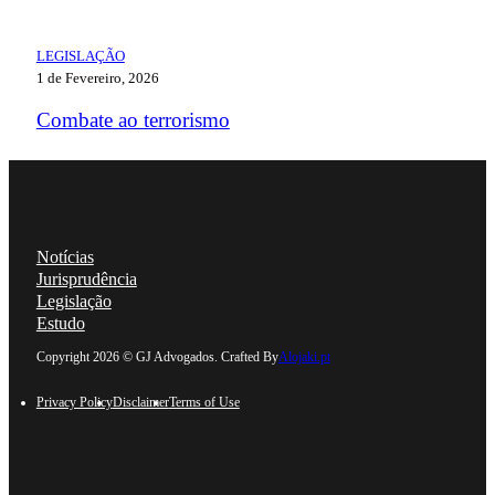
LEGISLAÇÃO
1 de Fevereiro, 2026
Combate ao terrorismo
Notícias
Jurisprudência
Legislação
Estudo
Follow us on Linkedin
Follow us on Facebook
Follow us on Instagram
Follow us on YouTube
Copyright 2026 © GJ Advogados. Crafted By
Alojaki.pt
Privacy Policy
Disclaimer
Terms of Use