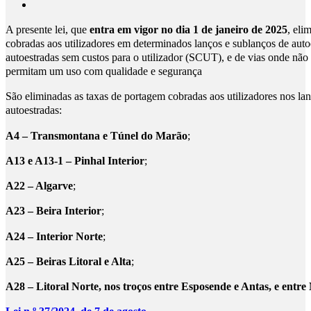
A presente lei, que
entra em vigor no dia 1 de janeiro de 2025
, eli
cobradas aos utilizadores em determinados lanços e sublanços de autoe
autoestradas sem custos para o utilizador (SCUT), e de vias onde não 
permitam um uso com qualidade e segurança
São eliminadas as taxas de portagem cobradas aos utilizadores nos la
autoestradas:
A4 – Transmontana e Túnel do Marão
;
A13 e A13-1 – Pinhal Interior
;
A22 – Algarve
;
A23 – Beira Interior
;
A24 – Interior Norte
;
A25 – Beiras Litoral e Alta
;
A28 – Litoral Norte, nos troços entre Esposende e Antas, e entre