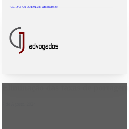
+351 243 779 967
geral@gj-advogados.pt
Eliminação das taxas de portagem
7 de Agosto, 2024