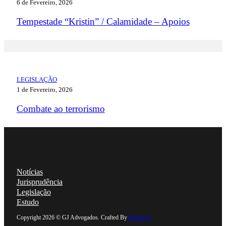
6 de Fevereiro, 2026
Tempestade “Kristin” / Calamidade – Apoios
LEGISLAÇÃO
1 de Fevereiro, 2026
Combate ao terrorismo
Notícias
Jurisprudência
Legislação
Estudo
Follow us on Linkedin
Follow us on Facebook
Follow us on Instagram
Follow us on YouTube
Copyright 2026 © GJ Advogados. Crafted By
Alojaki.pt