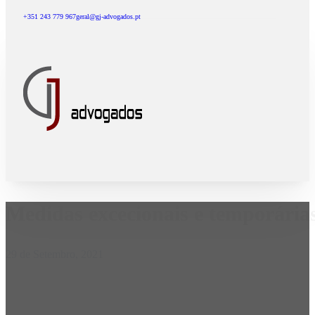
+351 243 779 967
geral@gj-advogados.pt
Medidas excecionais e temporári
29 de Setembro, 2021