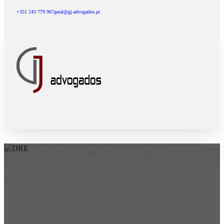
+351 243 779 967
geral@gj-advogados.pt
LEGISLAÇÃO COVID-19 – DR
10 de Abril, 2020