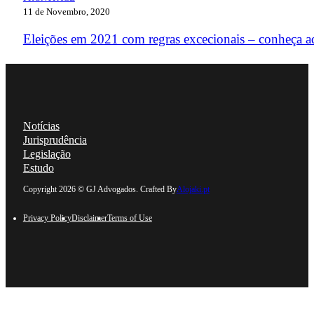
11 de Novembro, 2020
Eleições em 2021 com regras excecionais – conheça a
Notícias
Jurisprudência
Legislação
Estudo
Follow us on Linkedin
Follow us on Facebook
Follow us on Instagram
Follow us on YouTube
Copyright 2026 © GJ Advogados. Crafted By
Alojaki.pt
Privacy Policy
Disclaimer
Terms of Use