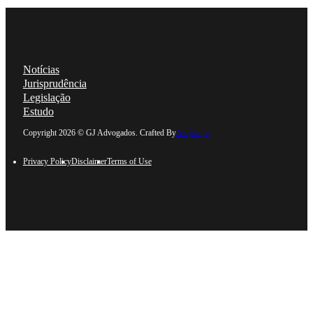
Notícias
Jurisprudência
Legislação
Estudo
Follow us on Linkedin
Follow us on Facebook
Follow us on Instagram
Follow us on YouTube
Copyright 2026 © GJ Advogados. Crafted By
Alojaki.pt
Privacy Policy
Disclaimer
Terms of Use