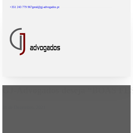
+351 243 779 967
geral@gj-advogados.pt
GJ-Advogados deseja “BOAS FE
31 de Dezembro, 2021