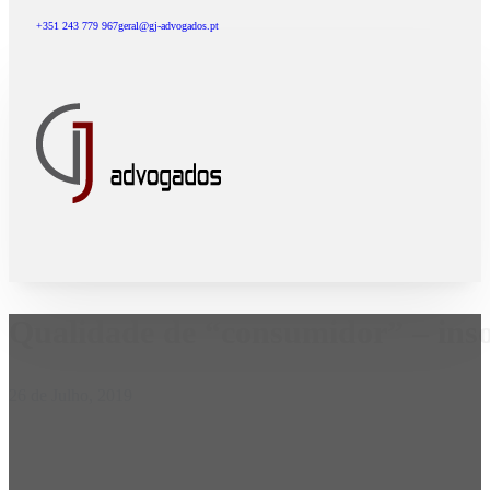
+351 243 779 967
geral@gj-advogados.pt
Qualidade de “consumidor” – inso
26 de Julho, 2019