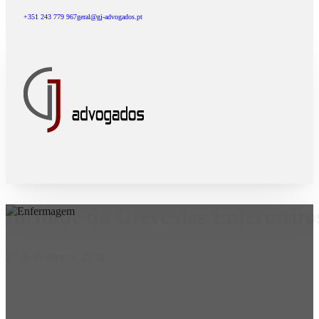
+351 243 779 967
geral@gj-advogados.pt
Ilicitude da Greve dos Enfermeiro
27 de Fevereiro, 2019