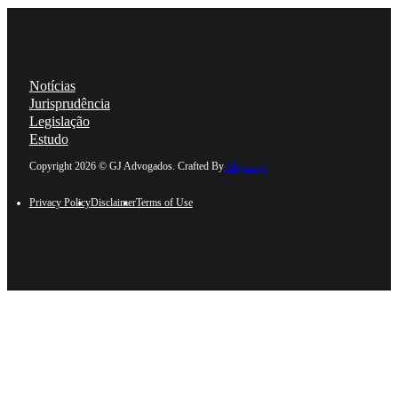
Notícias
Jurisprudência
Legislação
Estudo
Follow us on Linkedin
Follow us on Facebook
Follow us on Instagram
Follow us on YouTube
Copyright 2026 © GJ Advogados. Crafted By
Alojaki.pt
Privacy Policy
Disclaimer
Terms of Use