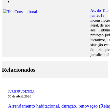
Ac. do Trib.
jun-2018
– 
inconstituci
geral, de no
aos Tribun
proteção jur
lucrativos,
situação ec
do princípi
jurisdicional
Relacionados
JURISPRUDÊNCIA
30 de Abril, 2026
Arrendamento habitacional, duração, renovação (Rela