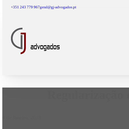
+351 243 779 967
geral@gj-advogados.pt
Regularização 
4 de Janeiro, 2018