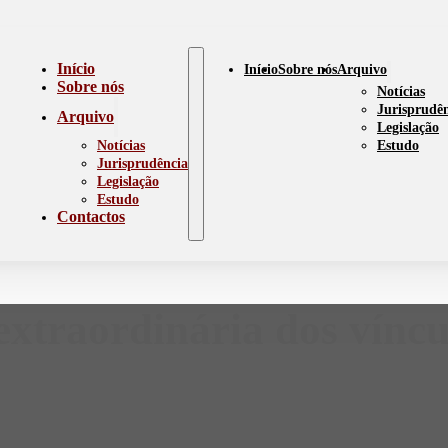
Início
Início
Sobre nós
Arquivo
Sobre nós
Notícias
Jurisprudê
Arquivo
Legislação
Notícias
Estudo
Jurisprudência
Legislação
Estudo
Contactos
extraordinária dos víncu