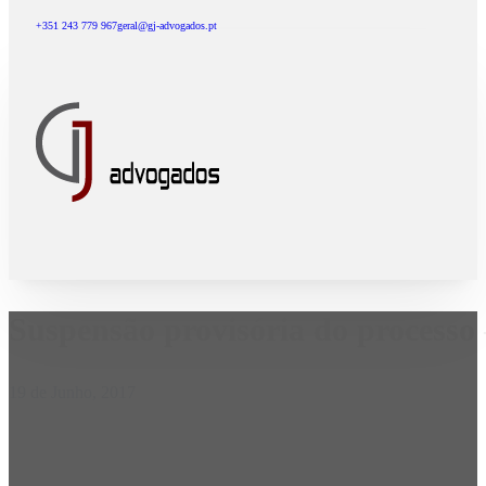
+351 243 779 967
geral@gj-advogados.pt
Suspensão provisória do processo 
19 de Junho, 2017