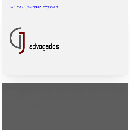
+351 243 779 967
geral@gj-advogados.pt
Revogação do sacador do cheque 
25 de Janeiro, 2016