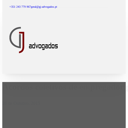
+351 243 779 967
geral@gj-advogados.pt
Acordos coletivos de empregador 
26 de Outubro, 2015