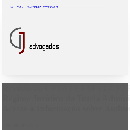
+351 243 779 967
geral@gj-advogados.pt
Revisão ao CPTA | ETAF | CCP | R
Regime Jurídico da Tutela Adminis
Acesso à Informação sobre Ambie
5 de Outubro, 2015