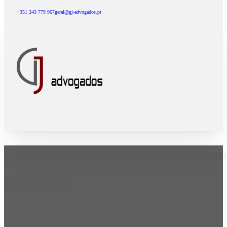
+351 243 779 967
geral@gj-advogados.pt
Crimes contra animais de compan
4 de Setembro, 2015