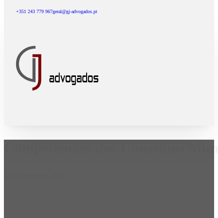
+351 243 779 967
geral@gj-advogados.pt
Competências dos Conselhos Muni
4 de Setembro, 2015