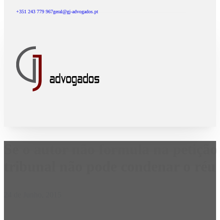
+351 243 779 967
geral@gj-advogados.pt
Se o autor não formula na petição 
tribunal não pode condenar o réu
24 de Junho, 2015