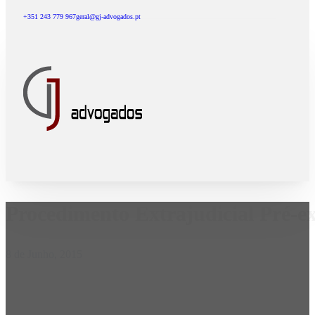
+351 243 779 967
geral@gj-advogados.pt
Procedimento Extrajudicial Pré-e
8 de Junho, 2015