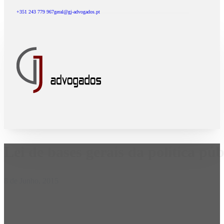
+351 243 779 967
geral@gj-advogados.pt
Lei de bases gerais da política pú
8 de Junho, 2015