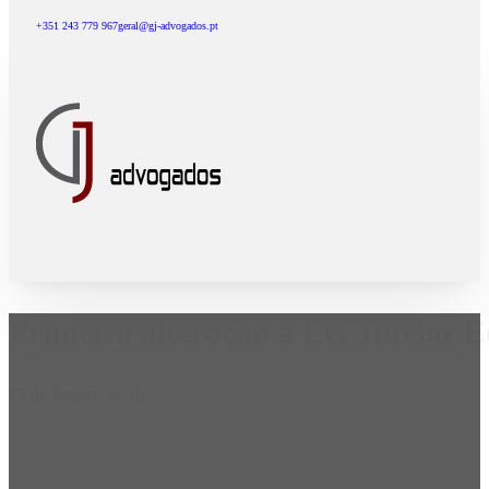
+351 243 779 967
geral@gj-advogados.pt
Primeira alteração à Lei Tutelar 
15 de Janeiro, 2015