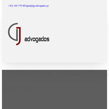
+351 243 779 967
geral@gj-advogados.pt
Grandes Opções do Plano e Orçam
5 de Janeiro, 2015