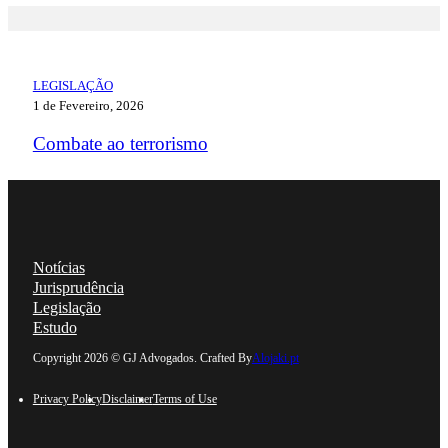
LEGISLAÇÃO
1 de Fevereiro, 2026
Combate ao terrorismo
Notícias
Jurisprudência
Legislação
Estudo
Follow us on Linkedin
Follow us on Facebook
Follow us on Instagram
Follow us on YouTube
Copyright 2026 © GJ Advogados. Crafted By
Alojaki.pt
Privacy Policy
Disclaimer
Terms of Use