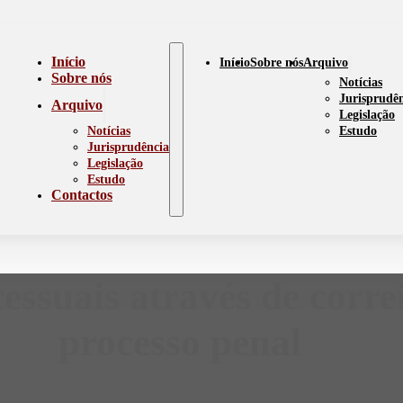
Início
Início
Sobre nós
Arquivo
Sobre nós
Notícias
Jurisprudê
Arquivo
Legislação
Notícias
Estudo
Jurisprudência
Legislação
Estudo
Contactos
essuais através de corre
processo penal