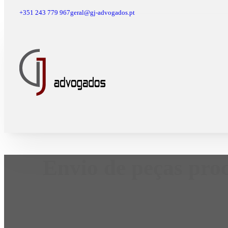
+351 243 779 967
geral@gj-advogados.pt
Envio de peças proc