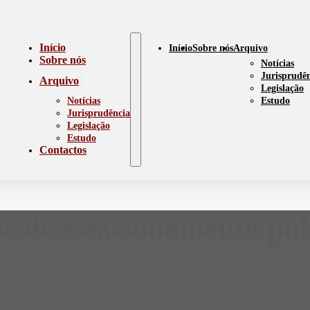
Início
Início
Sobre nós
Arquivo
Sobre nós
Notícias
Jurisprudê
Arquivo
Legislação
Notícias
Estudo
Jurisprudência
Legislação
Estudo
Contactos
os de estacionamento púb