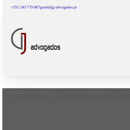
+351 243 779 967
geral@gj-advogados.pt
Privadas concessionári
10 de Outubro, 2014