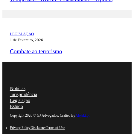
LEGISLAÇÃO
1 de Fevereiro, 2026
Combate ao terrorismo
Notícias
Jurisprudência
Legislação
Estudo
Follow us on Linkedin
Follow us on Facebook
Follow us on Instagram
Follow us on YouTube
Copyright 2026 © GJ Advogados. Crafted By
Alojaki.pt
Privacy Policy
Disclaimer
Terms of Use