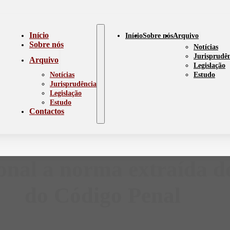
Início
Início
Sobre nós
Arquivo
Sobre nós
Notícias
Jurisprudê
Arquivo
Legislação
Notícias
Estudo
Jurisprudência
Legislação
Estudo
Contactos
onal a norma extraída do
do Código Penal