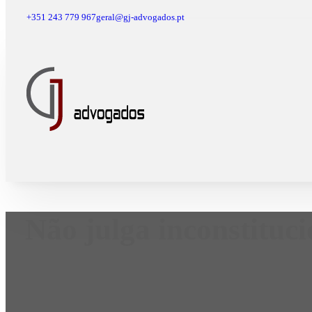
+351 243 779 967
geral@gj-advogados.pt
Não julga inconstituci