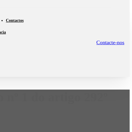
Contactos
ncia
Contacte-nos
 nº 1 do artigo 292º