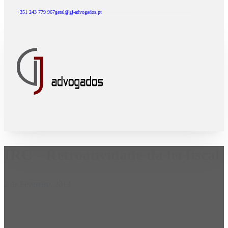
+351 243 779 967
geral@gj-advogados.pt
IRC - Retroatividade da lei fiscal
2 de Fevereiro, 2013