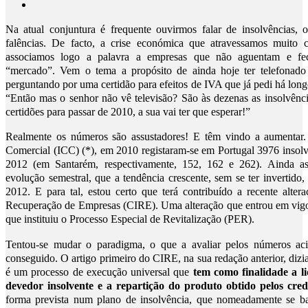
Na atual conjuntura é frequente ouvirmos falar de insolvências,
falências. De facto, a crise económica que atravessamos muito c
associamos logo a palavra a empresas que não aguentam e fe
“mercado”. Vem o tema a propósito de ainda hoje ter telefonad
perguntando por uma certidão para efeitos de IVA que já pedi há lon
“Então mas o senhor não vê televisão? São às dezenas as insolvênc
certidões para passar de 2010, a sua vai ter que esperar!”
Realmente os números são assustadores! E têm vindo a aumentar.
Comercial (ICC) (*), em 2010 registaram-se em Portugal 3976 inso
2012 (em Santarém, respectivamente, 152, 162 e 262). Ainda ass
evolução semestral, que a tendência crescente, sem se ter invertid
2012. E para tal, estou certo que terá contribuído a recente alte
Recuperação de Empresas (CIRE). Uma alteração que entrou em vigo
que instituiu o Processo Especial de Revitalização (PER).
Tentou-se mudar o paradigma, o que a avaliar pelos números acim
conseguido. O artigo primeiro do CIRE, na sua redação anterior, dizi
é um processo de execução universal que
tem como finalidade a l
devedor insolvente e a repartição do produto obtido pelos cre
forma prevista num plano de insolvência, que nomeadamente se b