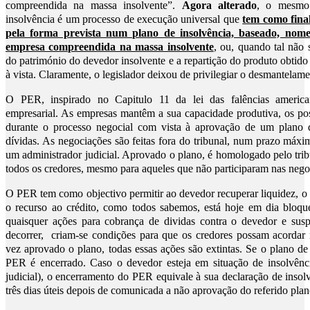
compreendida na massa insolvente”.
Agora alterado
, o mesmo 
insolvência é um processo de execução universal que
tem como final
pela forma prevista num plano de insolvência, baseado, nom
empresa compreendida na massa insolvente
, ou, quando tal não 
do património do devedor insolvente e a repartição do produto obtido 
à vista. Claramente, o legislador deixou de privilegiar o desmantelam
O PER, inspirado no Capitulo 11 da lei das falências american
empresarial. As empresas mantêm a sua capacidade produtiva, os pos
durante o processo negocial com vista à aprovação de um plano 
dívidas. As negociações são feitas fora do tribunal, num prazo máx
um administrador judicial. Aprovado o plano, é homologado pelo trib
todos os credores, mesmo para aqueles que não participaram nas nego
O PER tem como objectivo permitir ao devedor recuperar liquidez, o 
o recurso ao crédito, como todos sabemos, está hoje em dia bloqu
quaisquer ações para cobrança de dividas contra o devedor e su
decorrer, criam-se condições para que os credores possam acorda
vez aprovado o plano, todas essas ações são extintas. Se o plano d
PER é encerrado. Caso o devedor esteja em situação de insolvênci
judicial), o encerramento do PER equivale à sua declaração de insolv
três dias úteis depois de comunicada a não aprovação do referido plan