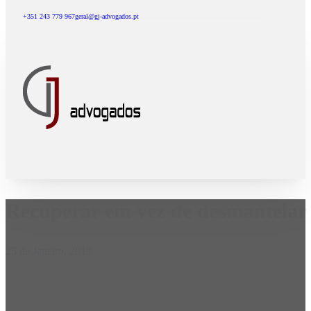
+351 243 779 967
geral@gj-advogados.pt
Recuperar em vez de desmantelar 
25 de Janeiro, 2013