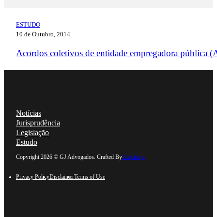
ESTUDO
10 de Outubro, 2014
Acordos coletivos de entidade empregadora pública
Notícias
Jurisprudência
Legislação
Estudo
Follow us on Linkedin
Follow us on Facebook
Follow us on Instagram
Follow us on YouTube
Copyright 2026 © GJ Advogados. Crafted By
Alojaki.pt
Privacy Policy
Disclaimer
Terms of Use