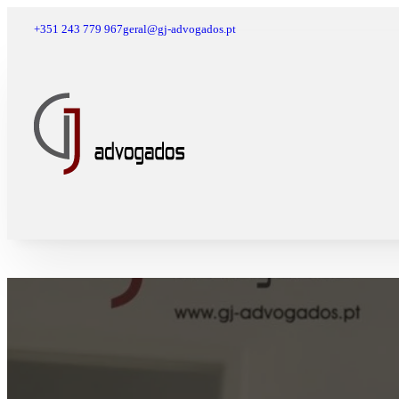
+351 243 779 967
geral@gj-advogados.pt
Dia do Advogado – D
19 de Maio, 2021