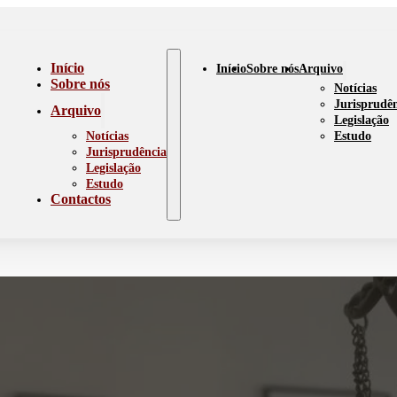
Início
Início
Sobre nós
Arquivo
Sobre nós
Notícias
Jurisprudê
Arquivo
Legislação
Notícias
Estudo
Jurisprudência
Legislação
Estudo
Contactos
ia de Santo Ivo, Padroe