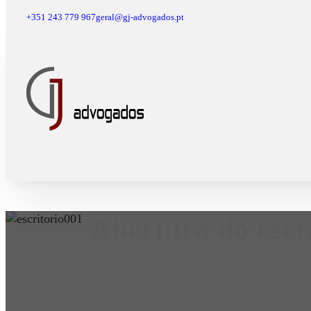
+351 243 779 967
geral@gj-advogados.pt
Abertura do escr