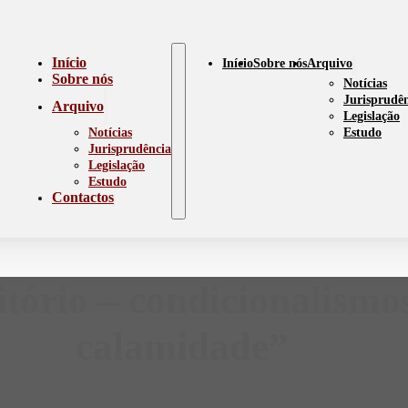
Início
Início
Sobre nós
Arquivo
Sobre nós
Notícias
Jurisprudê
Arquivo
Legislação
Notícias
Estudo
Jurisprudência
Legislação
Estudo
Contactos
itório – condicionalismo
calamidade”