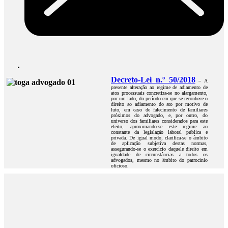
Decreto-Lei n.º 50/2018
– A
presente alteração ao regime de adiamento de
atos processuais concretiza-se no alargamento,
por um lado, do período em que se reconhece o
direito ao adiamento do ato por motivo de
luto, em caso de falecimento de familiares
próximos do advogado, e, por outro, do
universo dos familiares considerados para este
efeito, aproximando-se este regime ao
constante da legislação laboral pública e
privada. De igual modo, clarifica-se o âmbito
de aplicação subjetiva destas normas,
assegurando-se o exercício daquele direito em
igualdade de circunstâncias a todos os
advogados, mesmo no âmbito do patrocínio
oficioso.