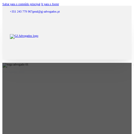
Saltar para o conteúdo principal
Ir para o footer
+351 243 779 967
geral@gj-advogados.pt
Direito dos advogados ao adiamento de actos processuais em que devam intervir em ca
2 de Agosto, 2018