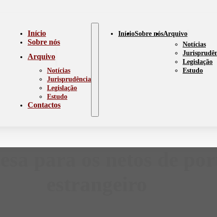
Início
Início
Sobre nós
Arquivo
Sobre nós
Notícias
Jurisprudê
Arquivo
Legislação
Notícias
Estudo
Jurisprudência
Legislação
Estudo
Contactos
sa para os netos de por
estrangeiro