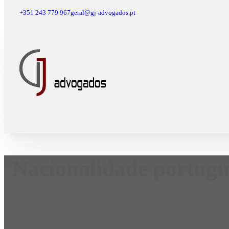
+351 243 779 967
geral@gj-advogados.pt
Nacionalidade portugue