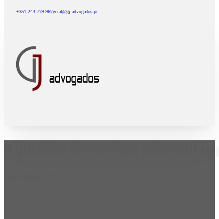
+351 243 779 967
geral@gj-advogados.pt
Aquisição de serviços pelas autarq
26 de Maio, 2015