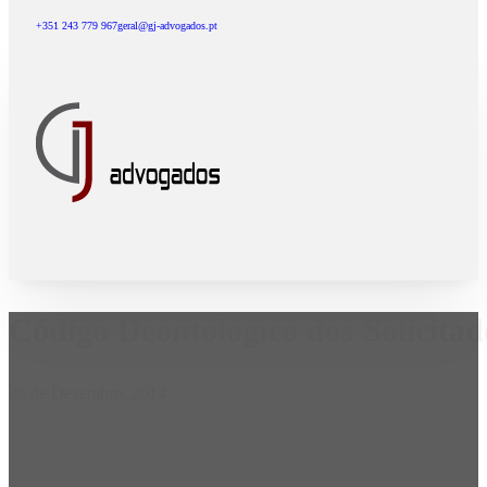
+351 243 779 967
geral@gj-advogados.pt
Código Deontológico dos Solicita
25 de Dezembro, 2014