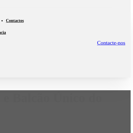
Contactos
ncia
Contacte-nos
o e Balcão Único do