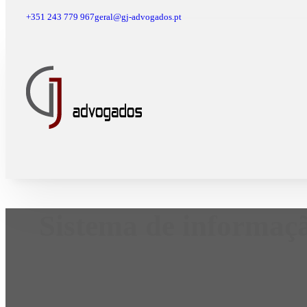
+351 243 779 967
geral@gj-advogados.pt
Sistema de informaçã