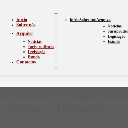
Início
Início
Sobre nós
Arquivo
Sobre nós
Notícias
Jurisprudê
Arquivo
Legislação
Notícias
Estudo
Jurisprudência
Legislação
Estudo
Contactos
o cadastral simplificad
Prédio – Alterações