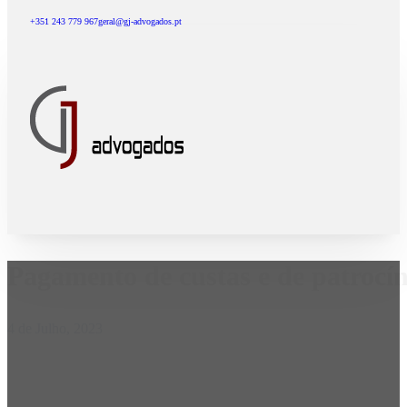
+351 243 779 967
geral@gj-advogados.pt
Pagamento de custas e de patrocín
4 de Julho, 2023