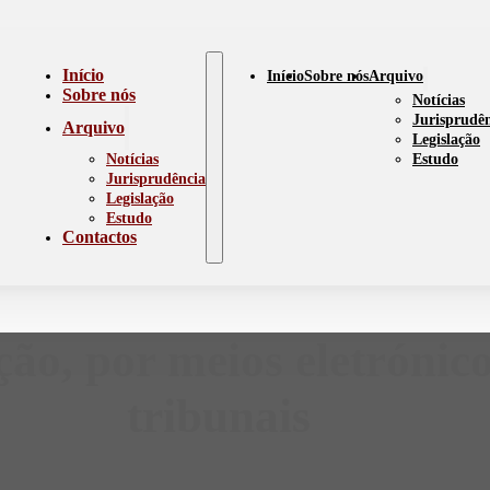
Início
Início
Sobre nós
Arquivo
Sobre nós
Notícias
Jurisprudê
Arquivo
Legislação
Notícias
Estudo
Jurisprudência
Legislação
Estudo
Contactos
ção, por meios eletrónico
tribunais