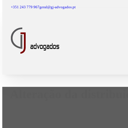
+351 243 779 967
geral@gj-advogados.pt
Alteração da distribui