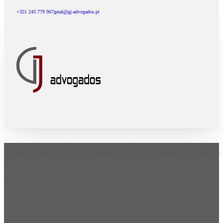
+351 243 779 967
geral@gj-advogados.pt
Arquivo eletrónico de documentos 
9 de Junho, 2021