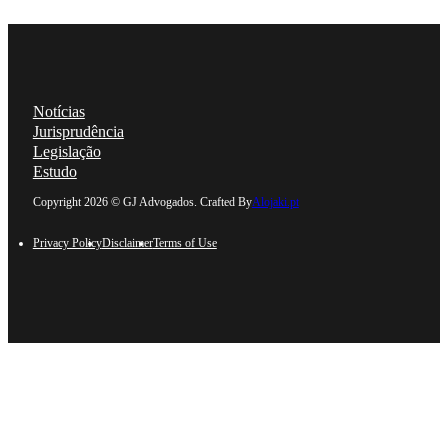
Notícias
Jurisprudência
Legislação
Estudo
Follow us on Linkedin
Follow us on Facebook
Follow us on Instagram
Follow us on YouTube
Copyright 2026 © GJ Advogados. Crafted By
Alojaki.pt
Privacy Policy
Disclaimer
Terms of Use