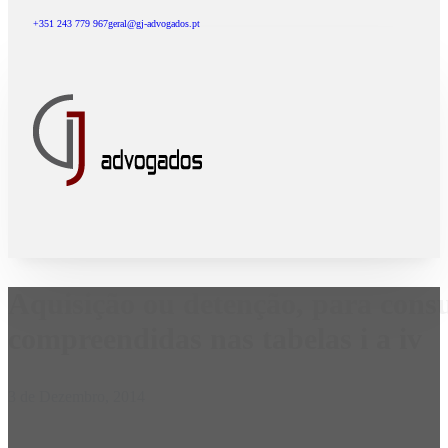
+351 243 779 967
geral@gj-advogados.pt
Aquisição ou detenção, para cons
compreendidas nas tabelas i a iv
3 de Dezembro, 2014