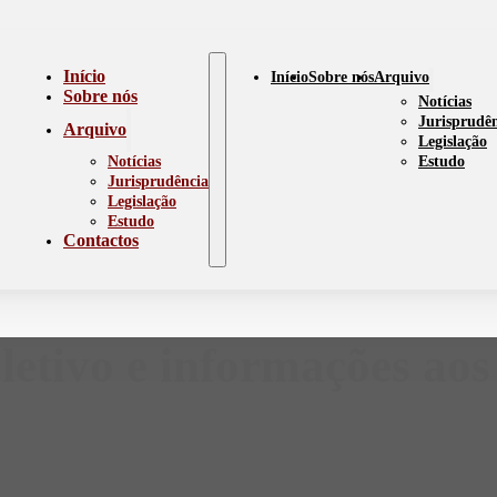
Início
Início
Sobre nós
Arquivo
Sobre nós
Notícias
Jurisprudê
Arquivo
Legislação
Notícias
Estudo
Jurisprudência
Legislação
Estudo
Contactos
etivo e informações aos