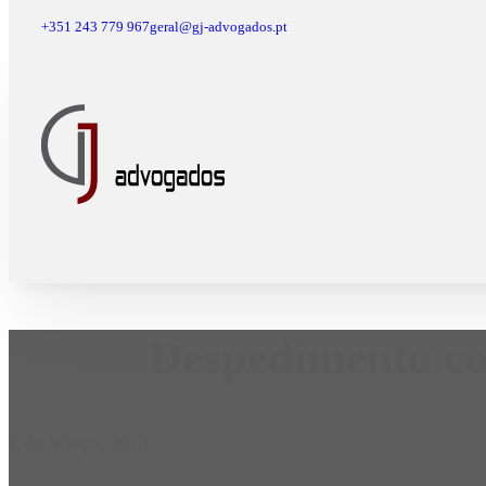
+351 243 779 967
geral@gj-advogados.pt
Despedimento col
2 de Março, 2013